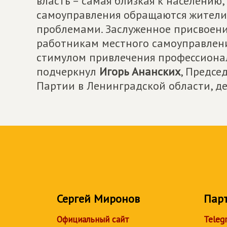
власть – самая близкая к населению
самоуправления обращаются жители 
проблемами. Заслуженное присвоени
работникам местного самоуправлени
стимулом привлечения профессионало
подчеркнул
Игорь Ананских
, Предсе
Партии в Ленинградской области, д
Сергей Миронов
Пар
Официальный сайт
Teleg